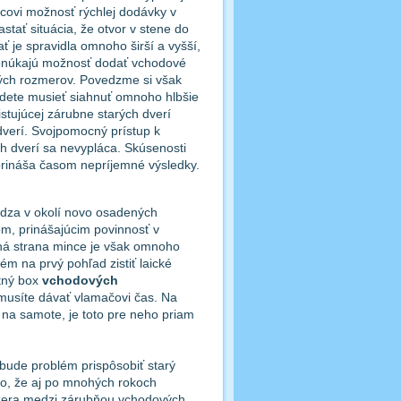
bcovi možnosť rýchlej dodávky v
stať situácia, že otvor v stene do
 je spravidla omnoho širší a vyšší,
ponúkajú možnosť dodať vchodové
ých rozmerov. Povedzme si však
udete musieť siahnuť omnoho hlbšie
stujúcej zárubne starých dverí
erí. Svojpomocný prístup k
 dverí sa nevypláca. Skúsenosti
e prináša časom nepríjemné výsledky.
ádza v okolí novo osadených
om, prinášajúcim povinnosť v
uhá strana mince je však omnoho
m na prvý pohľad zistiť laické
tný box
vchodových
musíte dávať vlamačovi čas. Na
na samote, je toto pre neho priam
ebude problém prispôsobiť starý
o, že aj po mnohých rokoch
zera medzi zárubňou vchodových