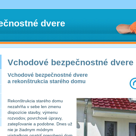
ečnostné dvere
Vchodové bezpečnostné dvere
Vchodové bezpečnostné dvere
a rekonštrukcia starého domu
Rekonštrukcia starého domu
nezahŕňa v sebe len zmenu
dispozície stavby, výmenu
rozvodov, povrchové úpravy,
zatepľovanie a podobne. Dnes už
nie je žiadnym módnym
výstrelkom opatriť prerobený dom