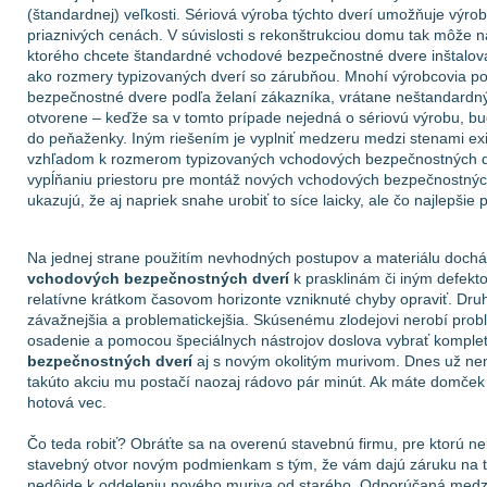
(štandardnej) veľkosti. Sériová výroba týchto dverí umožňuje výro
priaznivých cenách. V súvislosti s rekonštrukciou domu tak môže na
ktorého chcete štandardné vchodové bezpečnostné dvere inštalovať
ako rozmery typizovaných dverí so zárubňou. Mnohí výrobcovia 
bezpečnostné dvere podľa želaní zákazníka, vrátane neštandardn
otvorene – keďže sa v tomto prípade nejedná o sériovú výrobu, b
do peňaženky. Iným riešením je vyplniť medzeru medzi stenami exi
vzhľadom k rozmerom typizovaných vchodových bezpečnostných dv
vypĺňaniu priestoru pre montáž nových vchodových bezpečnostných
ukazujú, že aj napriek snahe urobiť to síce laicky, ale čo najlepši
Na jednej strane použitím nevhodných postupov a materiálu doch
vchodových bezpečnostných dverí
k prasklinám či iným defekt
relatívne krátkom časovom horizonte vzniknuté chyby opraviť. Dr
závažnejšia a problematickejšia. Skúsenému zlodejovi nerobí problé
osadenie a pomocou špeciálnych nástrojov doslova vybrať komple
bezpečnostných dverí
aj s novým okolitým murivom. Dnes už ne
takúto akciu mu postačí naozaj rádovo pár minút. Ak máte domček 
hotová vec.
Čo teda robiť? Obráťte sa na overenú stavebnú firmu, pre ktorú n
stavebný otvor novým podmienkam s tým, že vám dajú záruku na t
nedôjde k oddeleniu nového muriva od starého. Odporúčaná med