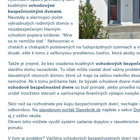
kvalitnými
vchodovými
bezpečnostnými dverami.
Neustály a alarmujúci počet
vykradnutých rodinných domov s
nezabezpečeným hlavným
vchodom popiera tvrdenie: “Mne
sa to nemôže stať.“ Nehovoriac o
chatách a chalupách postavených na ľudoprázdnych územiach a v
dosák, ešte k tomu z veľkorysou presklenou časťou, ktorá akoby vol
Takže je zrejmé, že bez osadenia kvalitných
vchodových bezpečn
starého domu nezaobíde. Tu však môže nastať dosť vážny problém.
stavebných otvoroch domov, ktoré už majú za sebou niekoľko desať
nemožné. Ak k tomu pričítame fakt, že bývalé vchodové dvere mali
vchodové bezpečnostné dvere
sú buď primalé, alebo priveľké 
urobiť množstvo starostí a samozrejme finančných výdajov navyše
Skôr než sa rozhodnete pre kúpu bezpečnostných dverí, nechajte s
odborníkov. Na
stavebnom portáli Stavebnik.sk
nájdete v sekcii
Dv
aj z vášho okolia.
Okrem toho môžete využiť systém zadania dopytov v stavebnictve 
ponuku.
V čom je problém? Väčšina vchodových bezpečnostných dverí na n