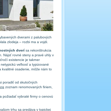
ybavených dverami z palubových
ala zlodeja – rozbi ma a vojdi.
ostných dverí
sa rekonštrukcia
 Nájsť rovné steny a pravé uhly v
ročí existencie je takmer
 netypickú veľkosť a typizované
na kvalitné osadenie, môže nám to
.
i poradiť od skutočných
ere
zoznam renomovaných firiem,
a požiadať vybraté firmy o cenovú
ašom trhu sa predáva v typickej